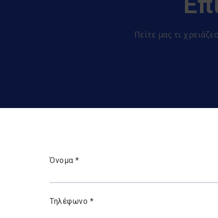
Επ
Πείτε μας τι χρειάζ
Όνομα *
Τηλέφωνο *